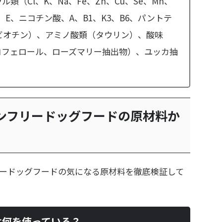
（Cl、K、Na、Fe、Zn、Cu、Se、Mn、
、E、ニコチン酸、A、B1、K3、B6、パントテ
酸、ビオチン）、アミノ酸類（タウリン）、酸味
コフェロール、ローズマリー抽出物）、ユッカ抽
ンフリードッグフードの原材料か
ードッグフードの気になる原材料を徹底検証して
は何を使っている？