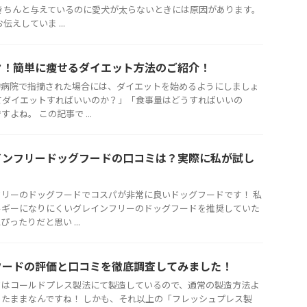
きちんと与えているのに愛犬が太らないときには原因があります。
えしていま ...
ク！簡単に痩せるダイエット方法のご紹介！
物病院で指摘された場合には、ダイエットを始めるようにしましょ
てダイエットすればいいのか？」「食事量はどうすればいいの
よね。 この記事で ...
インフリードッグフードの口コミは？実際に私が試し
リーのドッグフードでコスパが非常に良いドッグフードです！ 私
ルギーになりにくいグレインフリーのドッグフードを推奨していた
ったりだと思い ...
フードの評価と口コミを徹底調査してみました！
ドはコールドプレス製法にて製造しているので、通常の製造方法よ
たままなんですね！ しかも、それ以上の「フレッシュプレス製