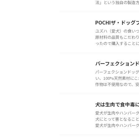
法」という独自の製造方法
POCHIザ・ドッ
ユズハ（愛犬）の食い
原材料の品質もこだわ
ったので購入することに決め
パーフェクション
パーフェクションドッ
い、100%天然素材に
作物は不使用なので、安全
犬は生肉で食中毒
愛犬が生肉やハンバーグ
犬にとって害となること
愛犬が生肉やハンバーグな