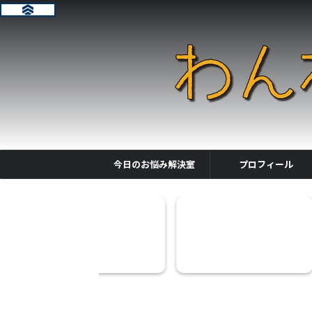
今日のお悩み解決室
プロフィール
(ウィッシュ)ドッグフー
メディコート・アレルゲンカット
犬が食糞をす
ーモンの口コミと...
が終売？購入者の口コミを...
ちを食べなく