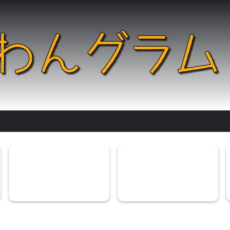
る理由を解説！うん
ビィナチュラル(ルート・ブレン
犬は生肉で食中毒
なる方法もお...
ド)ドッグフードは下痢に...
食べた時の症状と