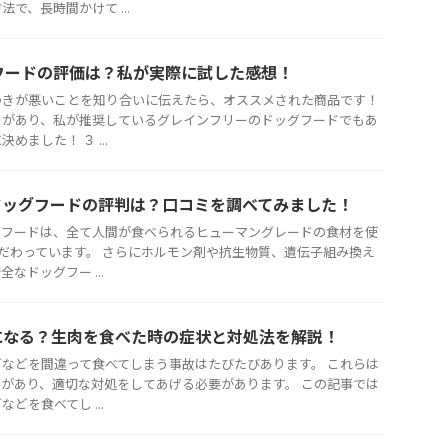
で、長時間かけて ...
グフードの評価は？私が実際に試した感想！
つきが悪いことを知り合いに伝えたら、オススメされた商品です！
りがあり、私が推奨しているグレインフリーのドッグフードでもあ
ました！ ３ ...
ドッグフードの評判は？口コミを調べてみました！
グフードは、全て人間が食べられるヒューマングレードの食材を使
こだわっています。 さらにホルモン剤や抗生物質、遺伝子組み換え
なドッグフー ...
になる？生肉を食べた時の症状と対処法を解説！
などを間違って食べてしまう事故はたびたびあります。 これらは
があり、適切な対処をしてあげる必要があります。 この記事では
どを食べてし ...