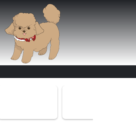
になる？生肉を
ボッシュドッグフードの口コミと
inumeshiドッグフ
対処法を...
評価を徹底調査してみまし...
と評判は？原材料か