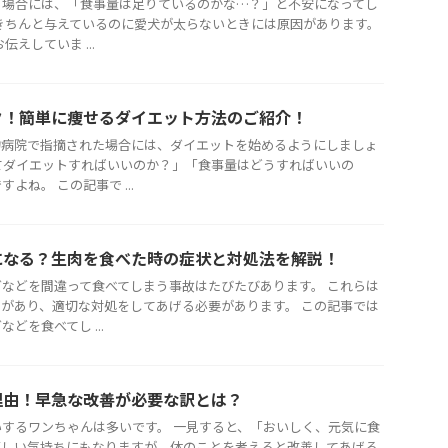
る場合には、「食事量は足りているのかな…？」と不安になってし
きちんと与えているのに愛犬が太らないときには原因があります。
えしていま ...
ク！簡単に痩せるダイエット方法のご紹介！
物病院で指摘された場合には、ダイエットを始めるようにしましょ
てダイエットすればいいのか？」「食事量はどうすればいいの
よね。 この記事で ...
になる？生肉を食べた時の症状と対処法を解説！
などを間違って食べてしまう事故はたびたびあります。 これらは
があり、適切な対処をしてあげる必要があります。 この記事では
どを食べてし ...
理由！早急な改善が必要な訳とは？
するワンちゃんは多いです。 一見すると、「おいしく、元気に食
嬉しい気持ちにもなりますが、体のことを考えると改善してあげる