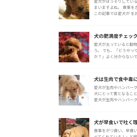
愛犬がほっそりしてい
まいますよね。 食事を
この記事では愛犬が をお伝
犬の肥満度チェッ
愛犬が太っていると動
う。 でも、「どうやっ
か？」よく分からないです
犬は生肉で食中毒
愛犬が生肉やハンバーグ
犬にとって害となること
愛犬が生肉やハンバーグな
犬が早食いで吐く
食事をがつ食い、早食い
べてくれている！」と